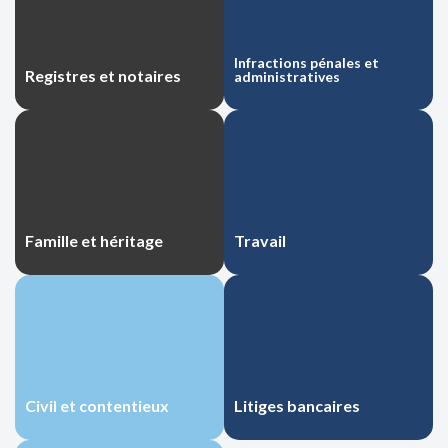
Infractions pénales et
Infractions pénales et
Registres et notaires
Registres et notaires
administratives
administratives
Famille et héritage
Famille et héritage
Travail
Travail
Civil et contentieux
Civil et contentieux
Litiges bancaires
Litiges bancaires