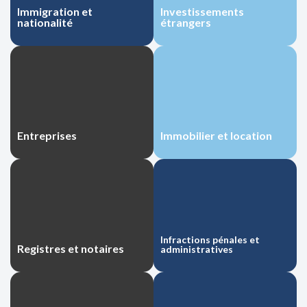
Immigration et
Immigration et
Investissements
Investissements
nationalité
nationalité
étrangers
étrangers
Entreprises
Entreprises
Immobilier et location
Immobilier et location
Infractions pénales et
Infractions pénales et
Registres et notaires
Registres et notaires
administratives
administratives