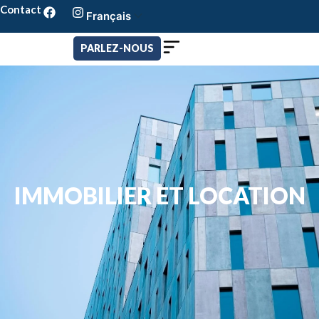
Contact
Français
Português
English
PARLEZ-NOUS
IMMOBILIER ET LOCATION