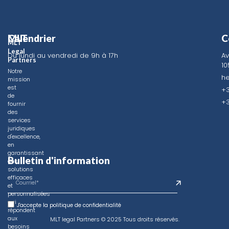
MLT
Calendrier
C
MLT
Legal
Du lundi au vendredi de 9h à 17h
Av
Identité
Partners
10
Questions
Notre
h
mission
fréquemment
est
+3
posées
de
+3
fournir
Contact
des
services
Politique de
juridiques
confidentialité
d'excellence,
en
garantissant
Bulletin d'information
des
solutions
efficaces
et
personnalisées
qui
J'accepte la politique de confidentialité
répondent
aux
MLT legal Partners © 2025 Tous droits réservés.
besoins